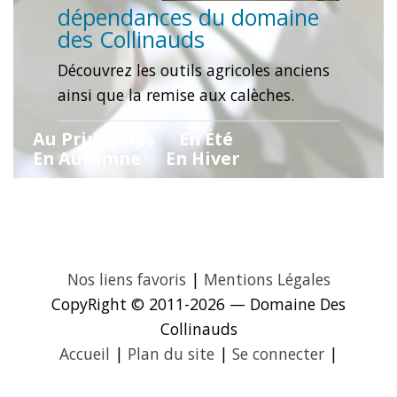
dépendances du domaine
des Collinauds
Découvrez les outils agricoles anciens
ainsi que la remise aux calèches.
Au Printemps
En Été
En Automne
En Hiver
Nos liens favoris
|
Mentions Légales
CopyRight © 2011-2026 — Domaine Des
Collinauds
Accueil
|
Plan du site
|
Se connecter
|